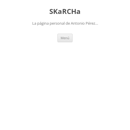
Saltar
al
SKaRCHa
contenido
La página personal de Antonio Pérez…
Menú