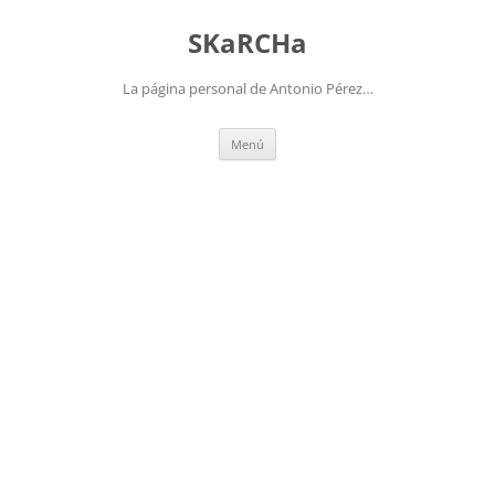
Saltar
al
SKaRCHa
contenido
La página personal de Antonio Pérez…
Menú