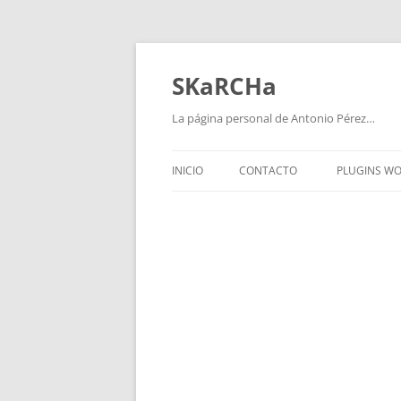
Saltar
al
contenido
SKaRCHa
La página personal de Antonio Pérez…
INICIO
CONTACTO
PLUGINS W
WPVIDEO