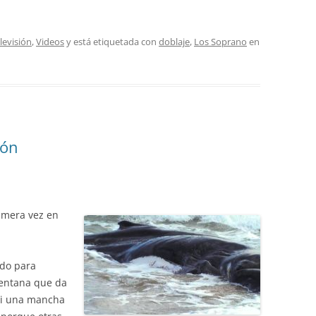
levisión
,
Videos
y está etiquetada con
doblaje
,
Los Soprano
en
gón
rimera vez en
do para
ventana que da
 vi una mancha