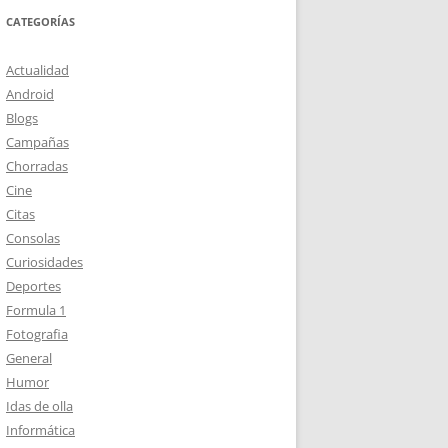
CATEGORÍAS
Actualidad
Android
Blogs
Campañas
Chorradas
Cine
Citas
Consolas
Curiosidades
Deportes
Formula 1
Fotografia
General
Humor
Idas de olla
Informática