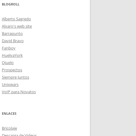
BLOGROLL
Alberto Sagredo
Alvaro's web site
Barrapunto
David Bravo
Fanboy
HuelvaYork
Ojuelo
Prospectos
Siempre Juntos
Unixwars
VoIP para Novatos
ENLACES
Bricolaje
Descarga de Videos