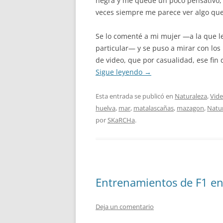
negra y me quedé un poco pensativo,
veces siempre me parece ver algo que 
Se lo comenté a mi mujer —a la que le
particular— y se puso a mirar con los
de video, que por casualidad, ese fin 
Sigue leyendo
→
Esta entrada se publicó en
Naturaleza
,
Vid
huelva
,
mar
,
matalascañas
,
mazagon
,
Natu
por
SKaRCHa
.
Entrenamientos de F1 en 
Deja un comentario