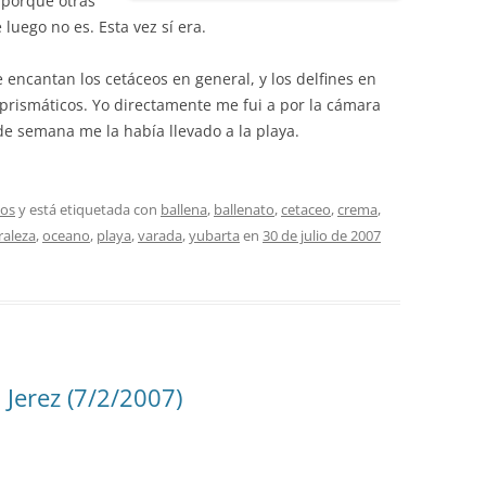
 porque otras
luego no es. Esta vez sí era.
 encantan los cetáceos en general, y los delfines en
 prismáticos. Yo directamente me fui a por la cámara
de semana me la había llevado a la playa.
eos
y está etiquetada con
ballena
,
ballenato
,
cetaceo
,
crema
,
raleza
,
oceano
,
playa
,
varada
,
yubarta
en
30 de julio de 2007
Jerez (7/2/2007)