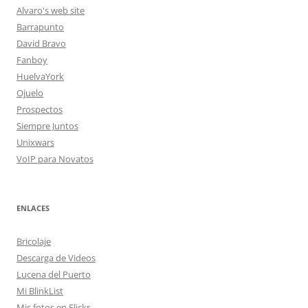
Alvaro's web site
Barrapunto
David Bravo
Fanboy
HuelvaYork
Ojuelo
Prospectos
Siempre Juntos
Unixwars
VoIP para Novatos
ENLACES
Bricolaje
Descarga de Videos
Lucena del Puerto
Mi BlinkList
Mis fotos en Flickr