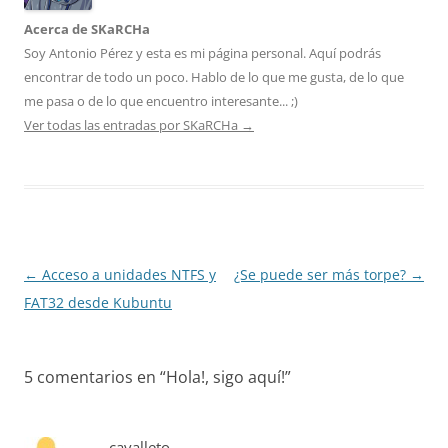
Acerca de SKaRCHa
Soy Antonio Pérez y esta es mi página personal. Aquí podrás
encontrar de todo un poco. Hablo de lo que me gusta, de lo que
me pasa o de lo que encuentro interesante... ;)
Ver todas las entradas por SKaRCHa
→
Navegación
←
Acceso a unidades NTFS y
¿Se puede ser más torpe?
→
de
FAT32 desde Kubuntu
entradas
5 comentarios en “
Hola!, sigo aquí!
”
cavalleto