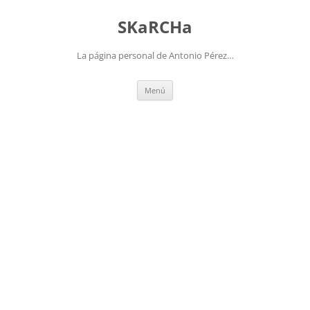
Saltar
al
SKaRCHa
contenido
La página personal de Antonio Pérez…
Menú