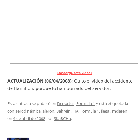
¡Descarga este video!
ACTUALIZACIÓN (06/04/2008):
Quito el video del accidente
de Hamilton, porque lo han borrado del servidor.
Esta entrada se publicó en
Deportes
,
Formula 1
y está etiquetada
con
aerodinámica
,
alerón
,
Bahrein
,
FIA
,
Formula 1
,
ilegal
,
mclaren
en
4 de abril de 2008
por
SKaRCHa
.