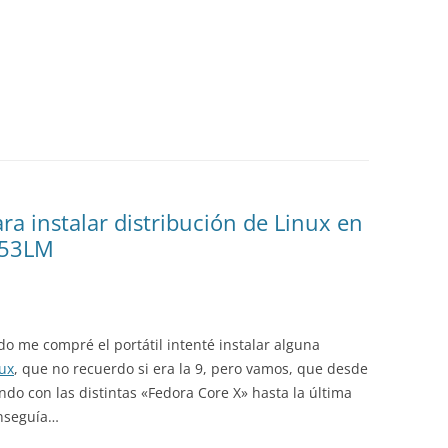
a instalar distribución de Linux en
1353LM
o me compré el portátil intenté instalar alguna
ux
, que no recuerdo si era la 9, pero vamos, que desde
do con las distintas «Fedora Core X» hasta la última
onseguía…