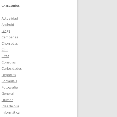
CATEGORÍAS
Actualidad
Android
Blogs
Campañas
Chorradas
Cine
Citas
Consolas
Curiosidades
Deportes
Formula 1
Fotografia
General
Humor
Idas de olla
Informática