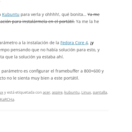
.
a
Kubuntu
para verla y ohhhh!, qué bonita…
Ya me
ación para instalármela en el portátil.
Ya me la he
rámetro a la instalación de la
Fedora Core 4
,
¡y
tiempo pensando que no había solución para esto, y
ta que la solución ya estaba ahí.
 parámetro es configurar el framebuffer a 800×600 y
to no le sienta muy bien a este portátil.
ux
y está etiquetada con
acer
,
aspire
,
kubuntu
,
Linux
,
pantalla
,
SKaRCHa
.