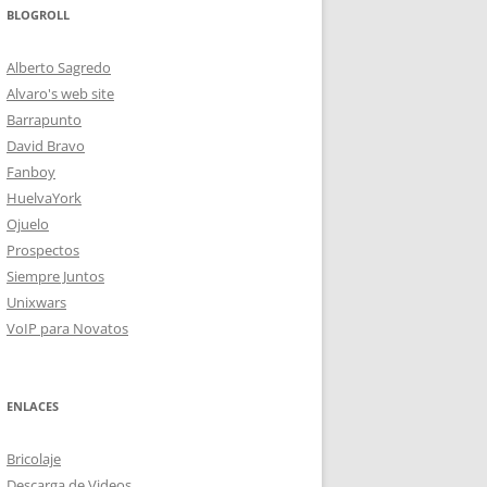
BLOGROLL
Alberto Sagredo
Alvaro's web site
Barrapunto
David Bravo
Fanboy
HuelvaYork
Ojuelo
Prospectos
Siempre Juntos
Unixwars
VoIP para Novatos
ENLACES
Bricolaje
Descarga de Videos