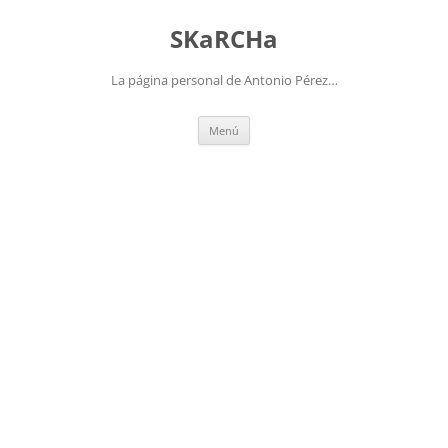
Saltar
al
SKaRCHa
contenido
La página personal de Antonio Pérez…
Menú