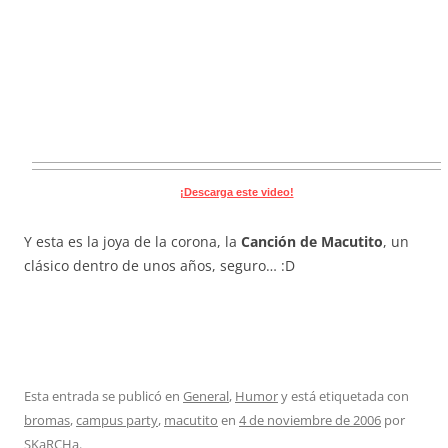
¡Descarga este video!
Y esta es la joya de la corona, la
Canción de Macutito
, un
clásico dentro de unos años, seguro… :D
Esta entrada se publicó en
General
,
Humor
y está etiquetada con
bromas
,
campus party
,
macutito
en
4 de noviembre de 2006
por
SKaRCHa
.