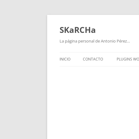
Saltar
al
contenido
SKaRCHa
La página personal de Antonio Pérez…
INICIO
CONTACTO
PLUGINS W
WPVIDEO