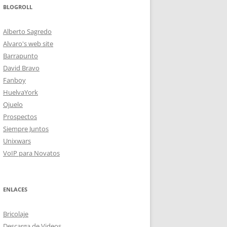
BLOGROLL
Alberto Sagredo
Alvaro's web site
Barrapunto
David Bravo
Fanboy
HuelvaYork
Ojuelo
Prospectos
Siempre Juntos
Unixwars
VoIP para Novatos
ENLACES
Bricolaje
Descarga de Videos