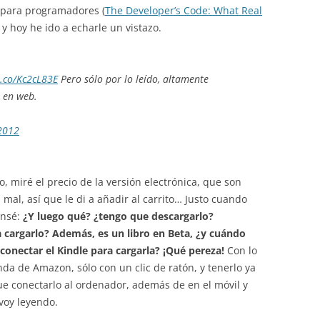
 para programadores (
The Developer’s Code: What Real
 y hoy he ido a echarle un vistazo.
t.co/Kc2cL83E
Pero sólo por lo leído, altamente
 en web.
 2012
, miré el precio de la versión electrónica, que son
 mal, así que le di a añadir al carrito… Justo cuando
ensé:
¿Y luego qué? ¿tengo que descargarlo?
a cargarlo? Además, es un libro en Beta, ¿y cuándo
a conectar el Kindle para cargarla? ¡Qué pereza!
Con lo
da de Amazon, sólo con un clic de ratón, y tenerlo ya
ue conectarlo al ordenador, además de en el móvil y
voy leyendo.