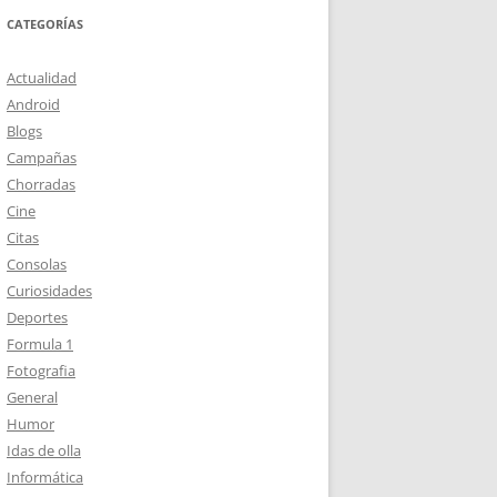
CATEGORÍAS
Actualidad
Android
Blogs
Campañas
Chorradas
Cine
Citas
Consolas
Curiosidades
Deportes
Formula 1
Fotografia
General
Humor
Idas de olla
Informática