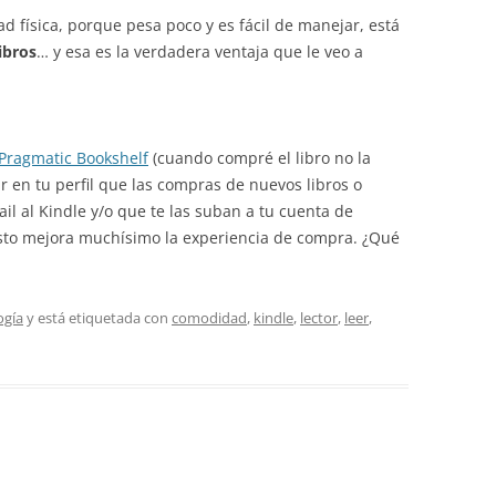
d física, porque pesa poco y es fácil de manejar, está
ibros
… y esa es la verdadera ventaja que le veo a
Pragmatic Bookshelf
(cuando compré el libro no la
r en tu perfil que las compras de nuevos libros o
il al Kindle y/o que te las suban a tu cuenta de
Esto mejora muchísimo la experiencia de compra. ¿Qué
ogía
y está etiquetada con
comodidad
,
kindle
,
lector
,
leer
,