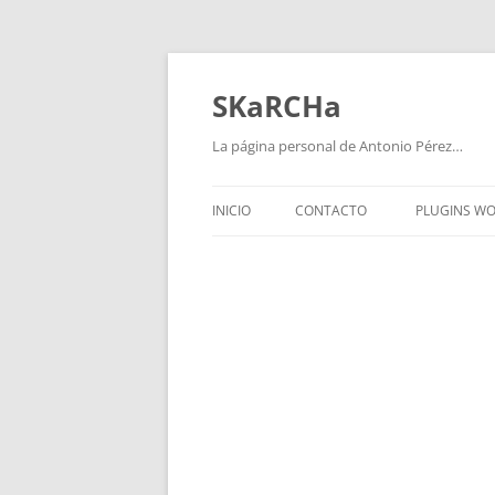
Saltar
al
contenido
SKaRCHa
La página personal de Antonio Pérez…
INICIO
CONTACTO
PLUGINS W
WPVIDEO