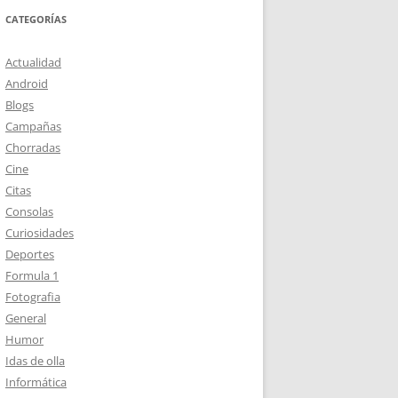
CATEGORÍAS
Actualidad
Android
Blogs
Campañas
Chorradas
Cine
Citas
Consolas
Curiosidades
Deportes
Formula 1
Fotografia
General
Humor
Idas de olla
Informática