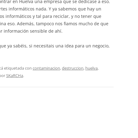
ontrar en Huelva una empresa que se dedicase a eso.
ortes informáticos nada. Y ya sabemos que hay un
s informáticos y tal para reciclar, y no tener que
amina eso. Además, tampoco nos fiamos mucho de que
r información sensible de ahí.
que ya sabéis, si necesitais una idea para un negocio,
tá etiquetada con
contaminacion
,
destruccion
,
huelva
,
por
SKaRCHa
.