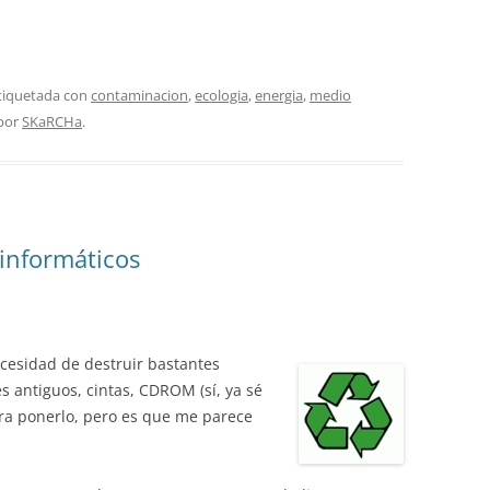
etiquetada con
contaminacion
,
ecologia
,
energia
,
medio
por
SKaRCHa
.
informáticos
ecesidad de destruir bastantes
s antiguos, cintas, CDROM (sí, ya sé
ra ponerlo, pero es que me parece