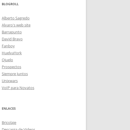
BLOGROLL
Alberto Sagredo
Alvaro's web site
Barrapunto
David Bravo
Fanboy
HuelvaYork
Ojuelo
Prospectos
Siempre Juntos
Unixwars
VoIP para Novatos
ENLACES
Bricolaje
Descarga de Videos