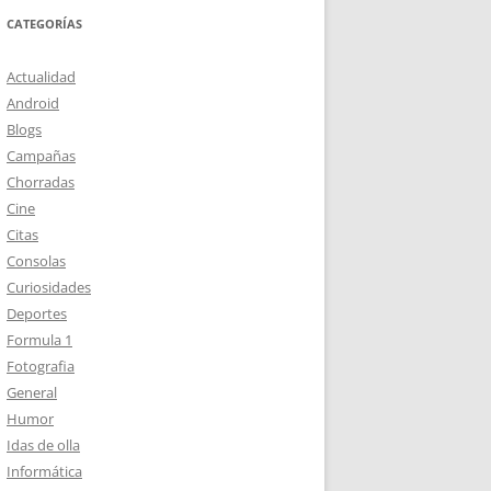
CATEGORÍAS
Actualidad
Android
Blogs
Campañas
Chorradas
Cine
Citas
Consolas
Curiosidades
Deportes
Formula 1
Fotografia
General
Humor
Idas de olla
Informática