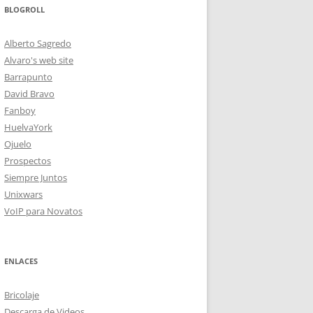
BLOGROLL
Alberto Sagredo
Alvaro's web site
Barrapunto
David Bravo
Fanboy
HuelvaYork
Ojuelo
Prospectos
Siempre Juntos
Unixwars
VoIP para Novatos
ENLACES
Bricolaje
Descarga de Videos