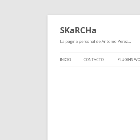
Saltar
al
contenido
SKaRCHa
La página personal de Antonio Pérez…
INICIO
CONTACTO
PLUGINS W
WPVIDEO