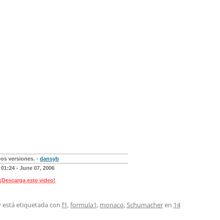
os versiones. -
dansyb
01:24 - June 07, 2006
¡Descarga este video!
 está etiquetada con
f1
,
formula1
,
monaco
,
Schumacher
en
14