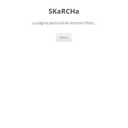
Saltar
al
SKaRCHa
contenido
La página personal de Antonio Pérez…
Menú