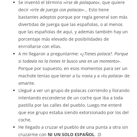
Se inventó el término
«irse de polaqueo»
, que quiere
decir
«irte de juerga con polacas»
… Esto tiene
bastantes adeptos porque por regla general son más
divertidas de juerga que las españolas, o al menos
que las españolas de aquí, y además también hay un
porcentaje más elevado de posibilidades de
enrrollarse con ellas.
A mi llegaron a preguntarme:
«¿Tienes polaca?. Porque
si todavía no la tienes te busco una en un momento»
.
Porque por supuesto, en esos momentos para ser un
machote tenías que tener a tu novia y a
«tu polaca»
de
amante.
Llegué a ver un grupo de polacas corriendo y llorando
intentando esconderse de un coche que iba a toda
pastilla por las calles del pueblo. Luego me enteré
que ese grupo estaba siendo extorsionado por los del
coche.
He llegado a cruzar el pueblo de una punta a otra sin
cruzarme con
NI UN SOLO ESPAÑOL
. :D