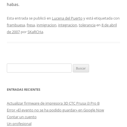
habas.
Esta entrada se publicó en
Lucena del Puerto
y está etiquetada con
frambuesa
,
fresa
,
inmigracion
,
integracion
,
tolerancia
en
8 de abril
de 2007
por
SKaRCHa
.
Buscar:
ENTRADAS RECIENTES
Actualizar firmware de impresora 3D CTC Prusa i3 Pro B
Error «El evento no se ha podido guardar» en Google Now
Contar un cuento
Un profesional