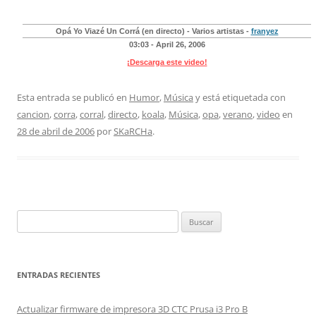
Opá Yo Viazé Un Corrá (en directo) - Varios artistas -
franyez
03:03 - April 26, 2006
¡Descarga este video!
Esta entrada se publicó en
Humor
,
Música
y está etiquetada con
cancion
,
corra
,
corral
,
directo
,
koala
,
Música
,
opa
,
verano
,
video
en
28 de abril de 2006
por
SKaRCHa
.
Buscar:
ENTRADAS RECIENTES
Actualizar firmware de impresora 3D CTC Prusa i3 Pro B