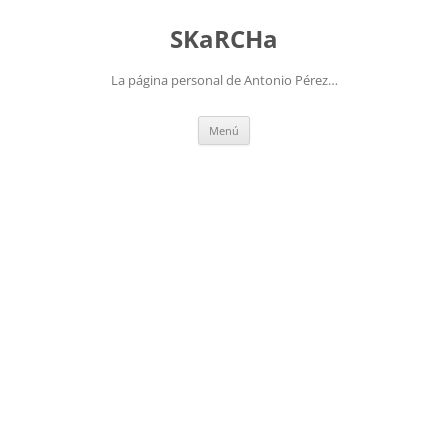
Saltar
al
SKaRCHa
contenido
La página personal de Antonio Pérez…
Menú