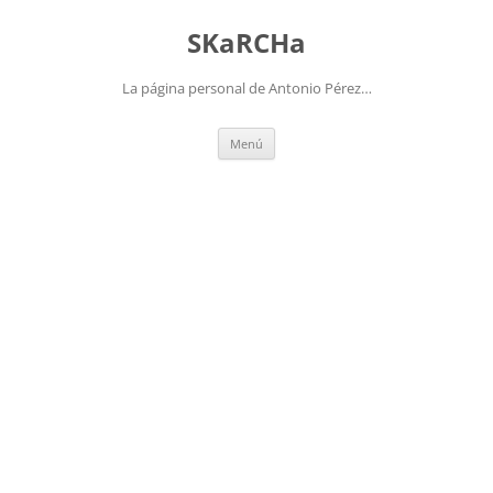
Saltar
al
SKaRCHa
contenido
La página personal de Antonio Pérez…
Menú