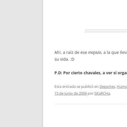
Ah!, a raíz de ese
majazo
, a la que lle
su vida. :D
P.D: Por cierto chavales, a ver si or
Esta entrada se publicó en
Deportes
,
Humo
15 de junio de 2006
por
SKaRCHa
.