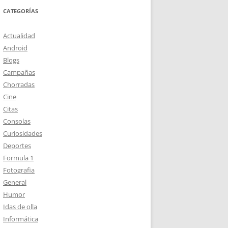
CATEGORÍAS
Actualidad
Android
Blogs
Campañas
Chorradas
Cine
Citas
Consolas
Curiosidades
Deportes
Formula 1
Fotografia
General
Humor
Idas de olla
Informática