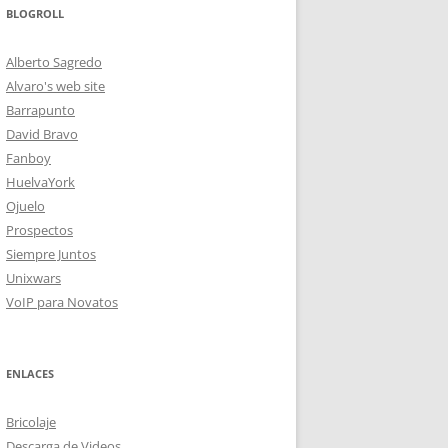
BLOGROLL
Alberto Sagredo
Alvaro's web site
Barrapunto
David Bravo
Fanboy
HuelvaYork
Ojuelo
Prospectos
Siempre Juntos
Unixwars
VoIP para Novatos
ENLACES
Bricolaje
Descarga de Videos