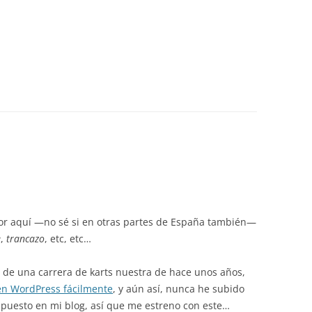
r aquí —no sé si en otras partes de España también—
e
,
trancazo
, etc, etc…
o de una carrera de karts nuestra de hace unos años,
 en WordPress fácilmente
, y aún así, nunca he subido
 puesto en mi blog, así que me estreno con este…