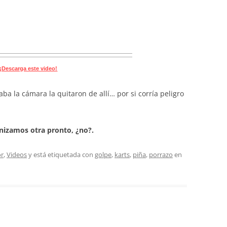
¡Descarga este video!
vaba la cámara la quitaron de allí… por si corría peligro
ganizamos otra pronto, ¿no?.
r
,
Videos
y está etiquetada con
golpe
,
karts
,
piña
,
porrazo
en