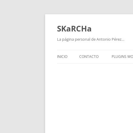
Saltar
al
contenido
SKaRCHa
La página personal de Antonio Pérez…
INICIO
CONTACTO
PLUGINS W
WPVIDEO