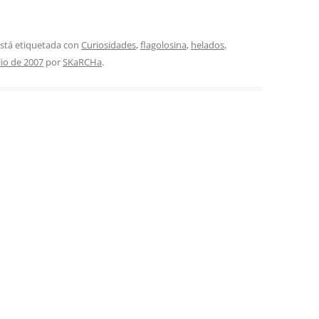
stá etiquetada con
Curiosidades
,
flagolosina
,
helados
,
lio de 2007
por
SKaRCHa
.