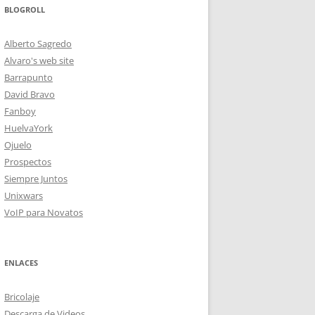
BLOGROLL
Alberto Sagredo
Alvaro's web site
Barrapunto
David Bravo
Fanboy
HuelvaYork
Ojuelo
Prospectos
Siempre Juntos
Unixwars
VoIP para Novatos
ENLACES
Bricolaje
Descarga de Videos