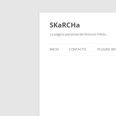
Saltar
al
contenido
SKaRCHa
La página personal de Antonio Pérez…
INICIO
CONTACTO
PLUGINS W
WPVIDEO