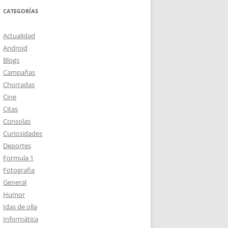
CATEGORÍAS
Actualidad
Android
Blogs
Campañas
Chorradas
Cine
Citas
Consolas
Curiosidades
Deportes
Formula 1
Fotografia
General
Humor
Idas de olla
Informática