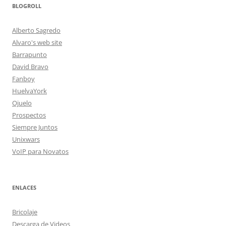
BLOGROLL
Alberto Sagredo
Alvaro's web site
Barrapunto
David Bravo
Fanboy
HuelvaYork
Ojuelo
Prospectos
Siempre Juntos
Unixwars
VoIP para Novatos
ENLACES
Bricolaje
Descarga de Videos