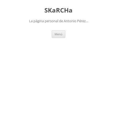
Saltar
al
SKaRCHa
contenido
La página personal de Antonio Pérez…
Menú