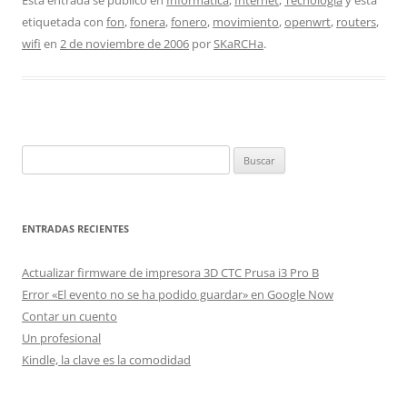
Esta entrada se publicó en
Informática
,
Internet
,
Tecnología
y está
etiquetada con
fon
,
fonera
,
fonero
,
movimiento
,
openwrt
,
routers
,
wifi
en
2 de noviembre de 2006
por
SKaRCHa
.
Buscar:
ENTRADAS RECIENTES
Actualizar firmware de impresora 3D CTC Prusa i3 Pro B
Error «El evento no se ha podido guardar» en Google Now
Contar un cuento
Un profesional
Kindle, la clave es la comodidad