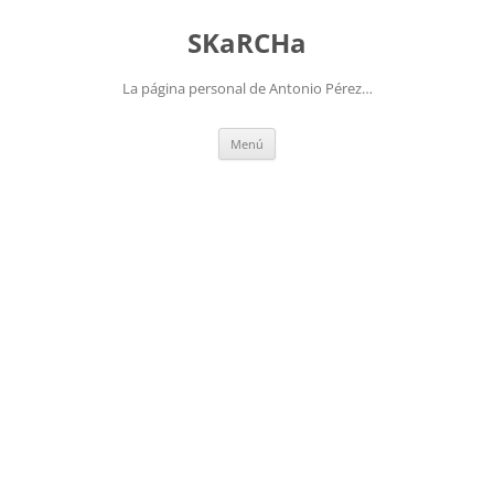
Saltar
al
SKaRCHa
contenido
La página personal de Antonio Pérez…
Menú