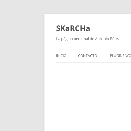
Saltar
al
contenido
SKaRCHa
La página personal de Antonio Pérez…
INICIO
CONTACTO
PLUGINS W
WPVIDEO