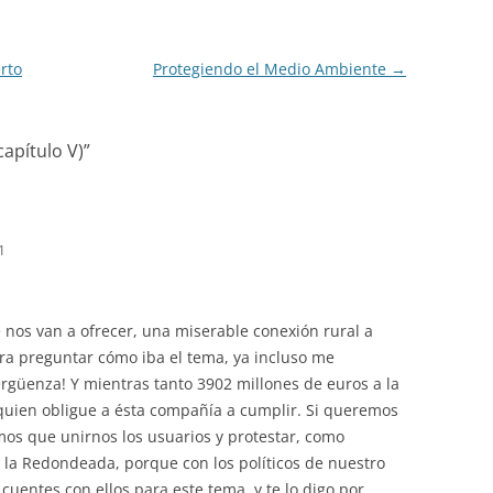
rto
Protegiendo el Medio Ambiente
→
capítulo V)
”
1
e nos van a ofrecer, una miserable conexión rural a
ara preguntar cómo iba el tema, ya incluso me
ergüenza! Y mientras tanto 3902 millones de euros a la
 quien obligue a ésta compañía a cumplir. Si queremos
mos que unirnos los usuarios y protestar, como
 la Redondeada, porque con los políticos de nuestro
cuentes con ellos para este tema, y te lo digo por