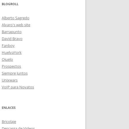
BLOGROLL
Alberto Sagredo
Alvaro's web site
Barrapunto
David Bravo
Fanboy
HuelvaYork
Ojuelo
Prospectos
Siempre Juntos
Unixwars
VoIP para Novatos
ENLACES
Bricolaje
Descarga de Videos