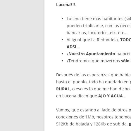
Lucena?!!
.
Lucena tiene más habitantes (so
pueden triplicarse, con las nec
bancarias, locutorios, etc, etc…
Al igual que La Redondela,
TODO
ADSL
.
¿
Nuestro Ayuntamiento
ha prot
¿Tendremos que movernos
sólo
Después de las esperanzas que había 
hasta el pueblo, todo ha quedado en
RURAL
, o eso es lo que me han dicho
en Lucena dicen que
AJO Y AGUA
…
Vamos, que estando al lado de otros
conexiones de 1Mb, nosotros tenemos
512Kb de bajada y 128Kb de subida.
¡