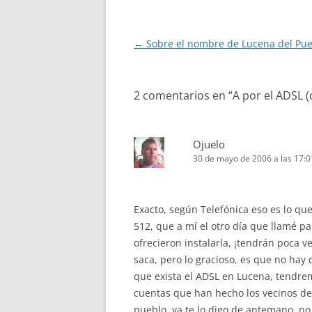
Navegación
←
Sobre el nombre de Lucena del Pue
de
entradas
2 comentarios en “
A por el ADSL (
Ojuelo
30 de mayo de 2006 a las 17:0
Exacto, según Telefónica eso es lo qu
512, que a mí el otro día que llamé p
ofrecieron instalarla, ¡tendrán poca v
saca, pero lo gracioso, es que no hay
que exista el ADSL en Lucena, tendre
cuentas que han hecho los vecinos de
pueblo, ya te lo digo de antemano, no 