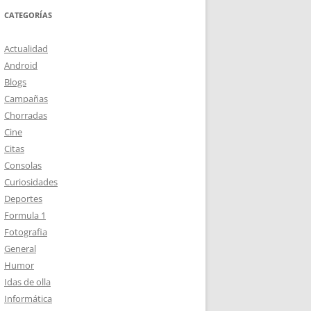
CATEGORÍAS
Actualidad
Android
Blogs
Campañas
Chorradas
Cine
Citas
Consolas
Curiosidades
Deportes
Formula 1
Fotografia
General
Humor
Idas de olla
Informática