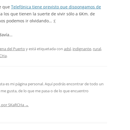
de que
Telefónica tiene previsto que dispongamos de
ra los que tienen la suerte de vivir sólo a 6Km. de
nos podemos ir olvidando… :(
davía…
ena del Puerto
y está etiquetada con
adsl
,
indignante
,
rural
,
CHa
.
sta es mi página personal. Aquí podrás encontrar de todo un
 me gusta, de lo que me pasa o de lo que encuentro
as por SKaRCHa
→