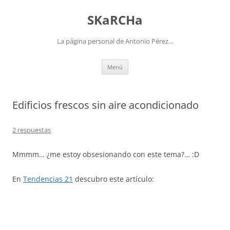
Saltar
al
SKaRCHa
contenido
La página personal de Antonio Pérez…
Menú
Edificios frescos sin aire acondicionado
2 respuestas
Mmmm… ¿me estoy obsesionando con este tema?… :D
En
Tendencias 21
descubro este artículo: