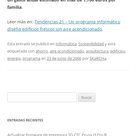
familia
.
Leer más en:
Tendencias 21 – Un programa informático
diseña edificios frescos sin aire acondicionado
.
Esta entrada se publicó en
Informática
,
Sostenibilidad
y está
etiquetada con
ahorro
,
aire acondicionado
,
arquitectura
,
edificios
,
energia
,
programa
en
23 de junio de 2006
por
SKaRCHa
.
Buscar:
ENTRADAS RECIENTES
Actualizar firmware de impresora 3D CTC Prusa i3 Pro B