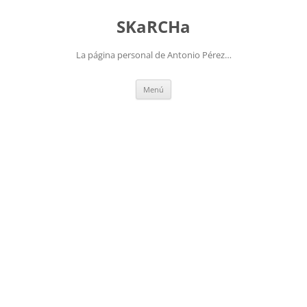
Saltar
al
SKaRCHa
contenido
La página personal de Antonio Pérez…
Menú