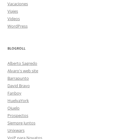
Vacaciones
Viajes
Videos
WordPress
BLOGROLL
Alberto Sagredo
Alvaro's web site
Barrapunto
David Bravo
Fanboy
HuelvaYork
Ojuelo
Prospectos
Siempre Juntos
Unixwars
VoIP para Novatos