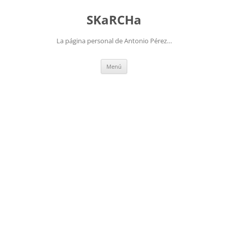
Saltar
al
SKaRCHa
contenido
La página personal de Antonio Pérez…
Menú