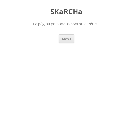
Saltar
al
SKaRCHa
contenido
La página personal de Antonio Pérez…
Menú