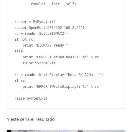
        Pymaldi.__init__(self)

reader = MyPymaldi()

reader.OpenPortUDP('192.168.2.22')

rc = reader.SetUpBIOMAX2()

if not rc:

    print "BIOMAX2 ready!"

else:

    print "ERROR (SetUpBIOMAX2): %d" % rc

    raise SystemExit

rc = reader.WriteDisplay("Hola SKaRCHa ;)")

if rc:

    print "ERROR (WriteDisplay): %d" % rc

Y este sería el resultado: