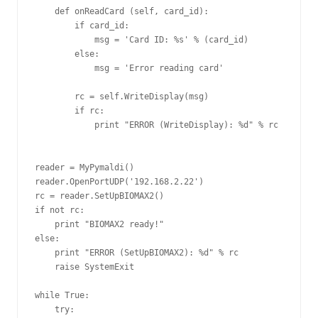
    def onReadCard (self, card_id):

        if card_id:

            msg = 'Card ID: %s' % (card_id)

        else:

            msg = 'Error reading card'

        rc = self.WriteDisplay(msg)

        if rc:

            print "ERROR (WriteDisplay): %d" % rc

reader = MyPymaldi()

reader.OpenPortUDP('192.168.2.22')

rc = reader.SetUpBIOMAX2()

if not rc:

    print "BIOMAX2 ready!"

else:

    print "ERROR (SetUpBIOMAX2): %d" % rc

    raise SystemExit

while True:

    try:
