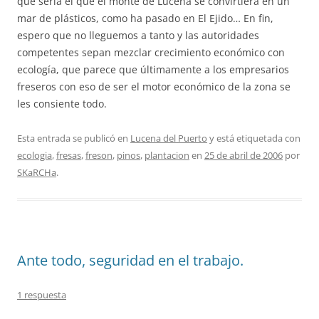
que sería el que el monte de Lucena se convirtiera en un
mar de plásticos, como ha pasado en El Ejido… En fin,
espero que no lleguemos a tanto y las autoridades
competentes sepan mezclar crecimiento económico con
ecología, que parece que últimamente a los empresarios
freseros con eso de ser el motor económico de la zona se
les consiente todo.
Esta entrada se publicó en
Lucena del Puerto
y está etiquetada con
ecologia
,
fresas
,
freson
,
pinos
,
plantacion
en
25 de abril de 2006
por
SKaRCHa
.
Ante todo, seguridad en el trabajo.
1 respuesta