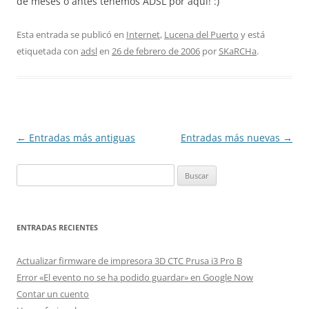
de meses o antes tenemos ADSL por aquí! :)
Esta entrada se publicó en
Internet
,
Lucena del Puerto
y está
etiquetada con
adsl
en
26 de febrero de 2006
por
SKaRCHa
.
Navegación
←
Entradas más antiguas
Entradas más nuevas
→
de
Buscar:
entradas
ENTRADAS RECIENTES
Actualizar firmware de impresora 3D CTC Prusa i3 Pro B
Error «El evento no se ha podido guardar» en Google Now
Contar un cuento