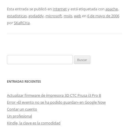
Esta entrada se publicó en
Internet
y está etiquetada con
apache
,
estadisticas
,
godaddy
,
microsoft
,
msiis
,
web
en
6 de mayo de 2006
por
SKaRCHa
.
Buscar:
ENTRADAS RECIENTES
Actualizar firmware de impresora 3D CTC Prusa i3 Pro B
Error «El evento no se ha podido guardar» en Google Now
Contar un cuento
Un profesional
Kindle, la clave es la comodidad