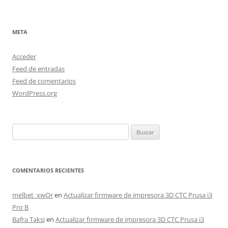
META
Acceder
Feed de entradas
Feed de comentarios
WordPress.org
Buscar:
COMENTARIOS RECIENTES
melbet_xwOr
en
Actualizar firmware de impresora 3D CTC Prusa i3
Pro B
Bafra Taksi
en
Actualizar firmware de impresora 3D CTC Prusa i3