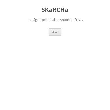
Saltar
al
SKaRCHa
contenido
La página personal de Antonio Pérez…
Menú