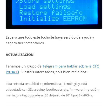
Espero que todo este tocho te haya servido de ayuda y
espero tus comentarios.
ACTUALIZACIÓN
Tenemos un grupo de
Telegram para hablar sobre la CTC
Prusa i3
. Si estáis interesados, sois bien recibidos.
Esta entrada se publicó en
Informática
,
Tecnología
y está
etiquetada con
3D
,
arduino
,
bootloader
,
ctc
,
firmware
,
impresión
,
marlin
,
printer
,
upgrade
en
20 de junio de 2017
por
SKaRCHa
.