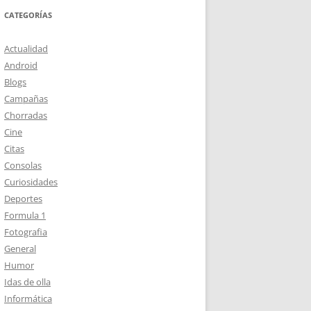
CATEGORÍAS
Actualidad
Android
Blogs
Campañas
Chorradas
Cine
Citas
Consolas
Curiosidades
Deportes
Formula 1
Fotografia
General
Humor
Idas de olla
Informática