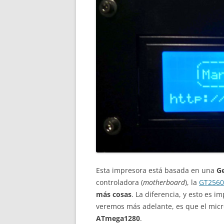
Esta impresora está basada en una
Ge
controladora (
motherboard
), la
GT2560
más cosas
. La diferencia, y esto es i
veremos más adelante, es que el micr
ATmega1280
.