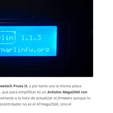
eetech Prusa i3
, y por tanto usa la misma placa
, que para simplificar es un
Arduino Mega2560 con
mportante a la hora de actualizar el
firmware
aunque lo
ocontrolador no es el ATmega2560, sino el