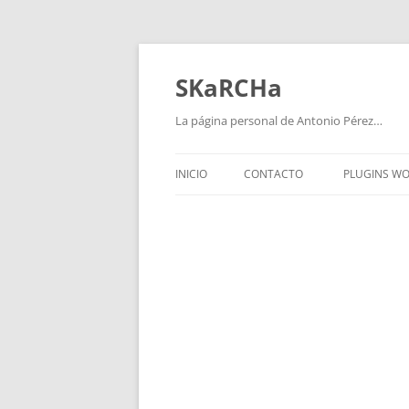
Saltar
al
contenido
SKaRCHa
La página personal de Antonio Pérez…
INICIO
CONTACTO
PLUGINS W
WPVIDEO