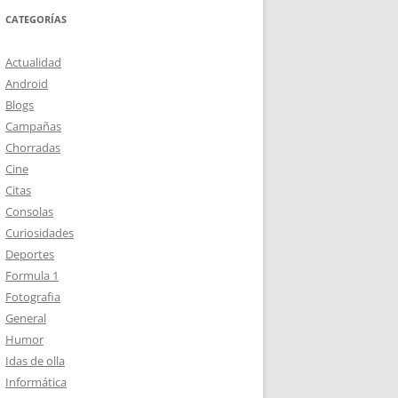
CATEGORÍAS
Actualidad
Android
Blogs
Campañas
Chorradas
Cine
Citas
Consolas
Curiosidades
Deportes
Formula 1
Fotografia
General
Humor
Idas de olla
Informática