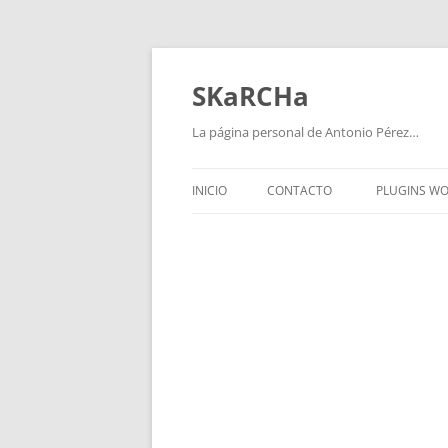
Saltar
al
contenido
SKaRCHa
La página personal de Antonio Pérez…
INICIO
CONTACTO
PLUGINS W
WPVIDEO