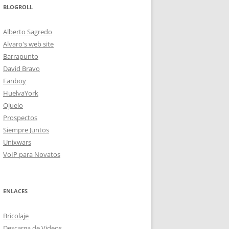
BLOGROLL
Alberto Sagredo
Alvaro's web site
Barrapunto
David Bravo
Fanboy
HuelvaYork
Ojuelo
Prospectos
Siempre Juntos
Unixwars
VoIP para Novatos
ENLACES
Bricolaje
Descarga de Videos