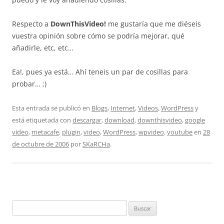
Respecto a
DownThisVideo!
me gustaría que me diéseis
vuestra opinión sobre cómo se podría mejorar, qué
añadirle, etc, etc…
Ea!, pues ya está… Ahí teneis un par de cosillas para
probar… ;)
Esta entrada se publicó en
Blogs
,
Internet
,
Videos
,
WordPress
y
está etiquetada con
descargar
,
download
,
downthisvideo
,
google
video
,
metacafe
,
plugin
,
video
,
WordPress
,
wpvideo
,
youtube
en
28
de octubre de 2006
por
SKaRCHa
.
Buscar: