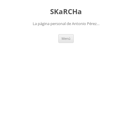
Saltar
al
SKaRCHa
contenido
La página personal de Antonio Pérez…
Menú