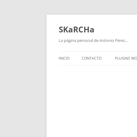
Saltar
al
contenido
SKaRCHa
La página personal de Antonio Pérez…
INICIO
CONTACTO
PLUGINS W
WPVIDEO