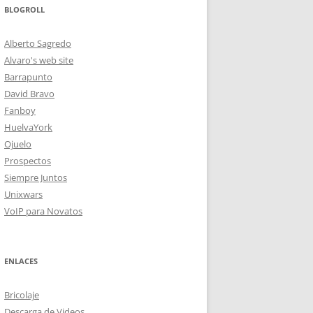
BLOGROLL
Alberto Sagredo
Alvaro's web site
Barrapunto
David Bravo
Fanboy
HuelvaYork
Ojuelo
Prospectos
Siempre Juntos
Unixwars
VoIP para Novatos
ENLACES
Bricolaje
Descarga de Videos