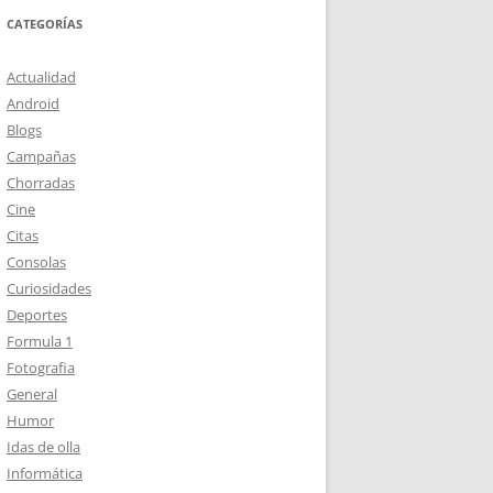
CATEGORÍAS
Actualidad
Android
Blogs
Campañas
Chorradas
Cine
Citas
Consolas
Curiosidades
Deportes
Formula 1
Fotografia
General
Humor
Idas de olla
Informática