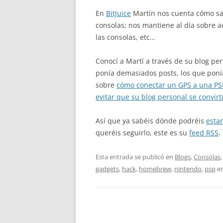
En
BitJuice
Martín nos cuenta cómo sa
consolas; nos mantiene al día sobre a
las consolas, etc…
Conocí a Martí a través de su blog pe
ponía demasiados posts, los que poní
sobre
cómo conectar un GPS a una PS
evitar que su blog personal se convir
Así que ya sabéis dónde podréis
esta
queréis seguirlo, este es su
feed RSS
.
Esta entrada se publicó en
Blogs
,
Consolas
gadgets
,
hack
,
homebrew
,
nintendo
,
psp
e