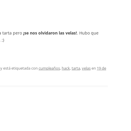
a tarta pero
¡se nos olvidaron las velas!
. Hubo que
 ;)
y está etiquetada con
cumpleaños
,
hack
,
tarta
,
velas
en
19 de