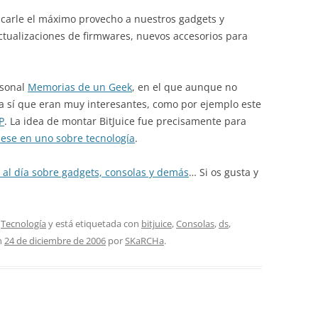
carle el máximo provecho a nuestros gadgets y
ctualizaciones de firmwares, nuevos accesorios para
rsonal
Memorias de un Geek
, en el que aunque no
a sí que eran muy interesantes, como por ejemplo este
P
. La idea de montar BitJuice fue precisamente para
tiese en uno sobre tecnología
.
r al día sobre gadgets, consolas y demás
… Si os gusta y
,
Tecnología
y está etiquetada con
bitjuice
,
Consolas
,
ds
,
n
24 de diciembre de 2006
por
SKaRCHa
.