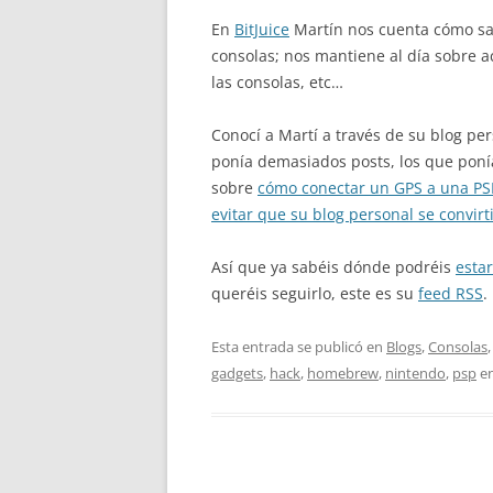
En
BitJuice
Martín nos cuenta cómo sa
consolas; nos mantiene al día sobre a
las consolas, etc…
Conocí a Martí a través de su blog pe
ponía demasiados posts, los que poní
sobre
cómo conectar un GPS a una PS
evitar que su blog personal se convir
Así que ya sabéis dónde podréis
esta
queréis seguirlo, este es su
feed RSS
.
Esta entrada se publicó en
Blogs
,
Consolas
gadgets
,
hack
,
homebrew
,
nintendo
,
psp
e