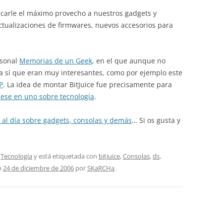
carle el máximo provecho a nuestros gadgets y
ctualizaciones de firmwares, nuevos accesorios para
rsonal
Memorias de un Geek
, en el que aunque no
a sí que eran muy interesantes, como por ejemplo este
P
. La idea de montar BitJuice fue precisamente para
tiese en uno sobre tecnología
.
r al día sobre gadgets, consolas y demás
… Si os gusta y
,
Tecnología
y está etiquetada con
bitjuice
,
Consolas
,
ds
,
n
24 de diciembre de 2006
por
SKaRCHa
.