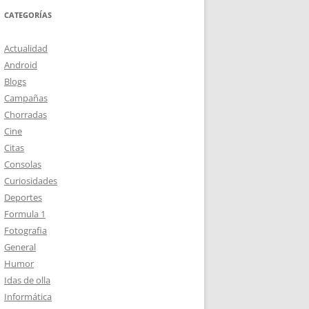
CATEGORÍAS
Actualidad
Android
Blogs
Campañas
Chorradas
Cine
Citas
Consolas
Curiosidades
Deportes
Formula 1
Fotografia
General
Humor
Idas de olla
Informática