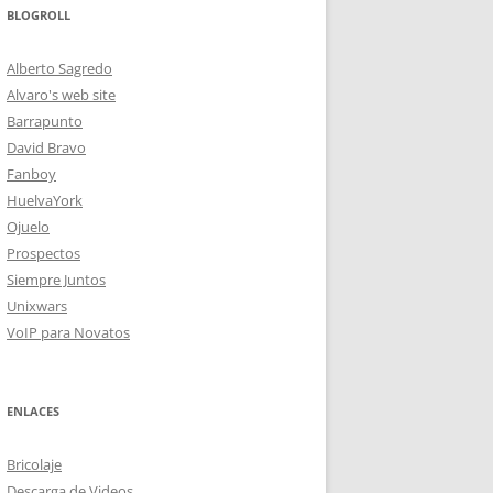
BLOGROLL
Alberto Sagredo
Alvaro's web site
Barrapunto
David Bravo
Fanboy
HuelvaYork
Ojuelo
Prospectos
Siempre Juntos
Unixwars
VoIP para Novatos
ENLACES
Bricolaje
Descarga de Videos