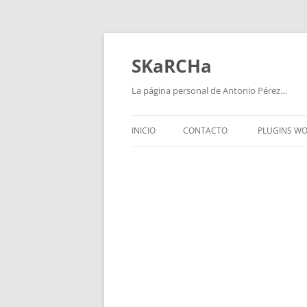
Saltar
al
contenido
SKaRCHa
La página personal de Antonio Pérez…
INICIO
CONTACTO
PLUGINS W
WPVIDEO