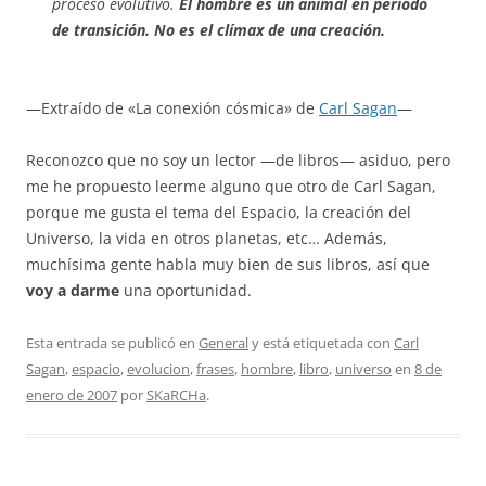
proceso evolutivo.
El hombre es un animal en período
de transición. No es el clímax de una creación.
—Extraído de «La conexión cósmica» de
Carl Sagan
—
Reconozco que no soy un lector —de libros— asiduo, pero
me he propuesto leerme alguno que otro de Carl Sagan,
porque me gusta el tema del Espacio, la creación del
Universo, la vida en otros planetas, etc… Además,
muchísima gente habla muy bien de sus libros, así que
voy a darme
una oportunidad.
Esta entrada se publicó en
General
y está etiquetada con
Carl
Sagan
,
espacio
,
evolucion
,
frases
,
hombre
,
libro
,
universo
en
8 de
enero de 2007
por
SKaRCHa
.