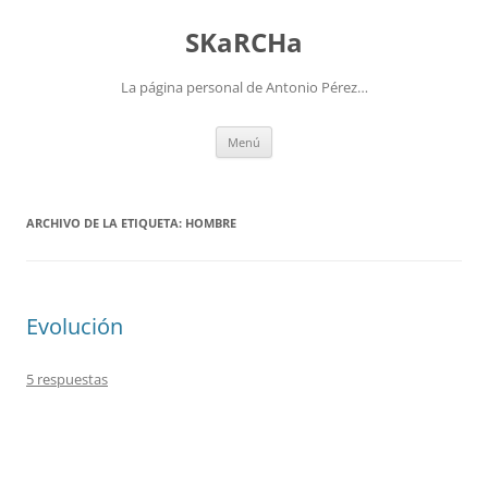
Saltar
al
SKaRCHa
contenido
La página personal de Antonio Pérez…
Menú
ARCHIVO DE LA ETIQUETA:
HOMBRE
Evolución
5 respuestas