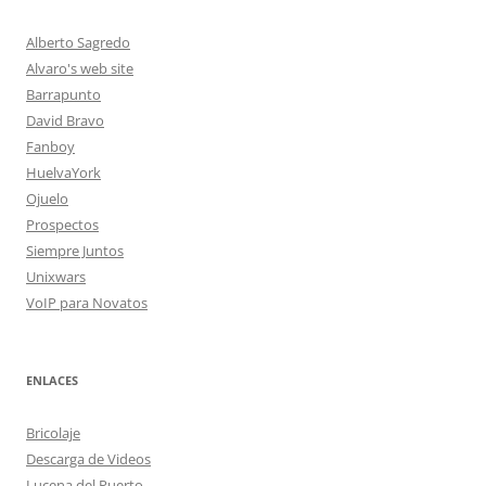
Alberto Sagredo
Alvaro's web site
Barrapunto
David Bravo
Fanboy
HuelvaYork
Ojuelo
Prospectos
Siempre Juntos
Unixwars
VoIP para Novatos
ENLACES
Bricolaje
Descarga de Videos
Lucena del Puerto