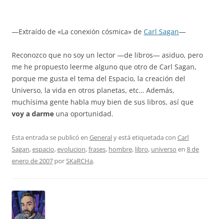
—Extraído de «La conexión cósmica» de
Carl Sagan
—
Reconozco que no soy un lector —de libros— asiduo, pero
me he propuesto leerme alguno que otro de Carl Sagan,
porque me gusta el tema del Espacio, la creación del
Universo, la vida en otros planetas, etc… Además,
muchísima gente habla muy bien de sus libros, así que
voy a darme
una oportunidad.
Esta entrada se publicó en
General
y está etiquetada con
Carl
Sagan
,
espacio
,
evolucion
,
frases
,
hombre
,
libro
,
universo
en
8 de
enero de 2007
por
SKaRCHa
.