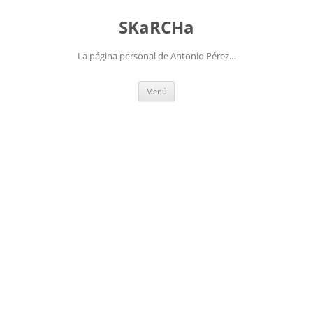
Saltar
al
SKaRCHa
contenido
La página personal de Antonio Pérez…
Menú