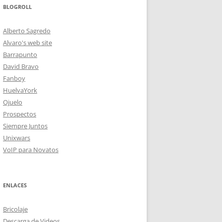
BLOGROLL
Alberto Sagredo
Alvaro's web site
Barrapunto
David Bravo
Fanboy
HuelvaYork
Ojuelo
Prospectos
Siempre Juntos
Unixwars
VoIP para Novatos
ENLACES
Bricolaje
Descarga de Videos