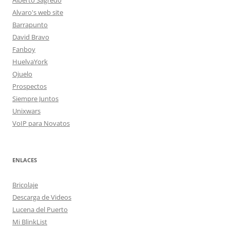
Alberto Sagredo
Alvaro's web site
Barrapunto
David Bravo
Fanboy
HuelvaYork
Ojuelo
Prospectos
Siempre Juntos
Unixwars
VoIP para Novatos
ENLACES
Bricolaje
Descarga de Videos
Lucena del Puerto
Mi BlinkList