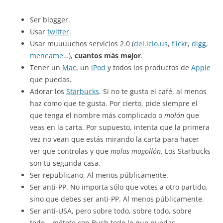
Ser blogger.
Usar
twitter
.
Usar muuuuchos servicios 2.0 (
del.icio.us
,
flickr
,
digg
,
meneame
…),
cuantos más mejor
.
Tener un
Mac
, un
iPod
y todos los productos de
Apple
que puedas.
Adorar los
Starbucks
. Si no te gusta el café, al menos
haz como que te gusta. Por cierto, pide siempre el
que tenga el nombre más complicado o
molón
que
veas en la carta. Por supuesto, intenta que la primera
vez no vean que estás mirando la carta para hacer
ver que controlas y que
molas mogollón
. Los Starbucks
son tu segunda casa.
Ser republicano. Al menos públicamente.
Ser anti-PP. No importa sólo que votes a otro partido,
sino que debes ser anti-PP. Al menos públicamente.
Ser anti-USA, pero sobre todo, sobre todo, sobre
todo… métete con Bush todo lo que puedas.