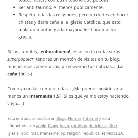
Ser anti-taurino. Al menos públicamente.
Respeta todas las religiones, pero no dudes en hacer
chistes y darle caña a la Iglesia Católica, que esto
mola un montón y a la mayoría les hará mucha
gracia.
Si las cumples,
¡enhorabuena!
, estás en la onda, serás
superpopular
, tendrás un montón de visitas en tu blog,
muchísimos comentarios, promoverán tus noticias…
¡La
caña tío!
. :-)
Como yo no las cumplo todas… ¿Me puedo considerar al
menos un
Internauta 1.5
?. Si es que ya me estoy haciendo
viejo… :)
Esta entrada se publicó en
Blogs
,
Humor
,
Internet
y está
etiquetada con
apple
,
Blogs
,
bush
,
catolicos
,
del.icio.us
,
flickr
,
iglesia
,
ipod
,
mac
,
meneame
,
pp
,
religion
,
republica
,
servicios 2.0
,