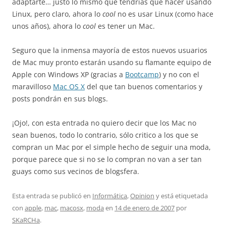
adaptarte… justo lo mismo que tendrías que hacer usando
Linux, pero claro, ahora lo
cool
no es usar Linux (como hace
unos años), ahora lo
cool
es tener un Mac.
Seguro que la inmensa mayoría de estos nuevos usuarios
de Mac muy pronto estarán usando su flamante equipo de
Apple con Windows XP (gracias a
Bootcamp
) y no con el
maravilloso
Mac OS X
del que tan buenos comentarios y
posts pondrán en sus blogs.
¡Ojo!, con esta entrada no quiero decir que los Mac no
sean buenos, todo lo contrario, sólo critico a los que se
compran un Mac por el simple hecho de seguir una moda,
porque parece que si no se lo compran no van a ser tan
guays como sus vecinos de blogsfera.
Esta entrada se publicó en
Informática
,
Opinion
y está etiquetada
con
apple
,
mac
,
macosx
,
moda
en
14 de enero de 2007
por
SKaRCHa
.