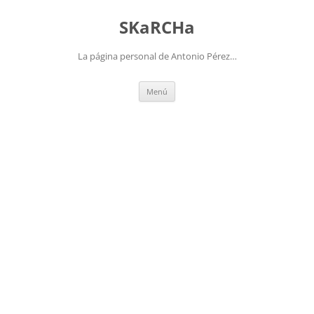
Saltar
al
SKaRCHa
contenido
La página personal de Antonio Pérez…
Menú