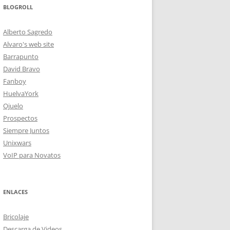
BLOGROLL
Alberto Sagredo
Alvaro's web site
Barrapunto
David Bravo
Fanboy
HuelvaYork
Ojuelo
Prospectos
Siempre Juntos
Unixwars
VoIP para Novatos
ENLACES
Bricolaje
Descarga de Videos