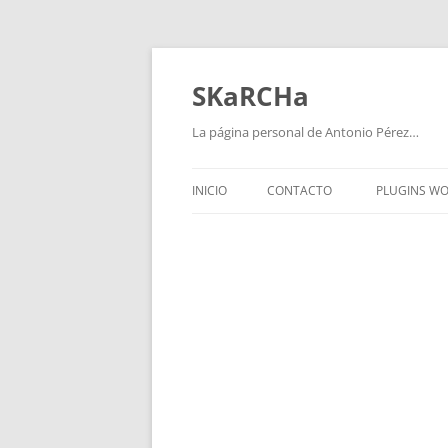
Saltar
al
contenido
SKaRCHa
La página personal de Antonio Pérez…
INICIO
CONTACTO
PLUGINS W
WPVIDEO