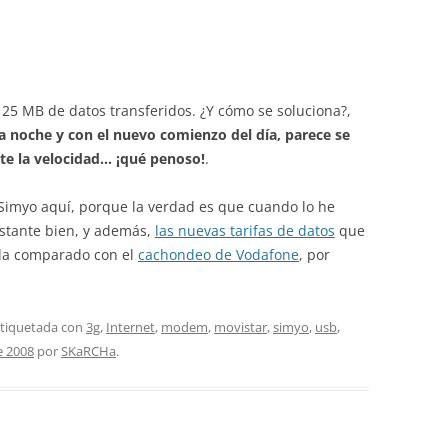
o 25 MB de datos transferidos. ¿Y cómo se soluciona?,
a noche y con el nuevo comienzo del día, parece se
rte la velocidad… ¡qué penoso!
.
Simyo aquí, porque la verdad es que cuando lo he
astante bien, y además,
las nuevas tarifas de datos
que
da comparado con el
cachondeo de Vodafone
, por
etiquetada con
3g
,
Internet
,
modem
,
movistar
,
simyo
,
usb
,
e 2008
por
SKaRCHa
.