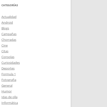
CATEGORÍAS
Actualidad
Android
Blogs
Campañas
Chorradas
Cine
Citas
Consolas
Curiosidades
Deportes
Formula 1
Fotografia
General
Humor
Idas de olla
Informática