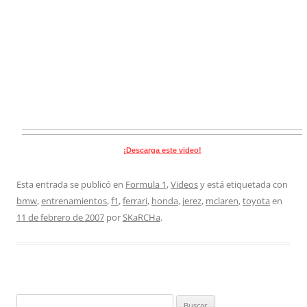
¡Descarga este video!
Esta entrada se publicó en
Formula 1
,
Videos
y está etiquetada con
bmw
,
entrenamientos
,
f1
,
ferrari
,
honda
,
jerez
,
mclaren
,
toyota
en
11 de febrero de 2007
por
SKaRCHa
.
Buscar: