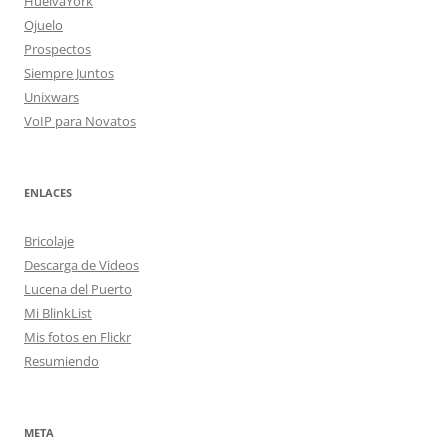
HuelvaYork
Ojuelo
Prospectos
Siempre Juntos
Unixwars
VoIP para Novatos
ENLACES
Bricolaje
Descarga de Videos
Lucena del Puerto
Mi BlinkList
Mis fotos en Flickr
Resumiendo
META