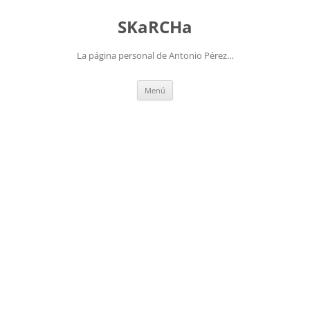
Saltar
al
SKaRCHa
contenido
La página personal de Antonio Pérez…
Menú