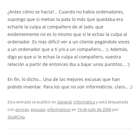
¿Antes cómo se hacía?… Cuando no había ordenadores,
supongo que si metías la pata lo más que quedaba era
echarle la culpa al compañero de al lado, que
evidentemente no es lo mismo que si le echas la culpa al
ordenador. Es más difícil ver a un cliente pegándole voces
a un ordenador que a tí y/o a un compañero… :). Además,
digo yo que si le echas la culpa al compañero, vuestra
relación a partir de entonces iba a bajar unos puntitos… :)
En fin, lo dicho… Una de las mejores excusas que han
podido inventar. Para los que no son informáticos, claro… ;)
Esta entrada se publicó en
General
,
Informática
y está etiquetada
con
errores
,
excusas
,
informaticos
en
19 de julio de 2006
por
SKaRCHa
.